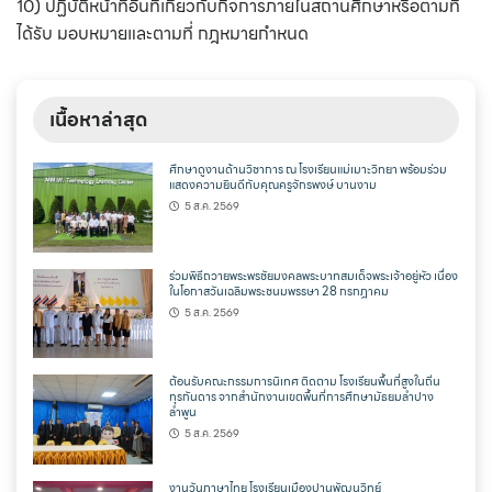
10) ปฏิบัติหน้าที่อื่นที่เกี่ยวกับกิจการภายในสถานศึกษาหรือตามที่
ได้รับ มอบหมายและตามที่ กฎหมายกำหนด
เนื้อหาล่าสุด
ศึกษาดูงานด้านวิชาการ ณ โรงเรียนแม่เมาะวิทยา พร้อมร่วม
แสดงความยินดีกับคุณครูจักรพงษ์ บานงาม
5 ส.ค. 2569
ร่วมพิธีถวายพระพรชัยมงคลพระบาทสมเด็จพระเจ้าอยู่หัว เนื่อง
ในโอกาสวันเฉลิมพระชนมพรรษา 28 กรกฎาคม
5 ส.ค. 2569
ต้อนรับคณะกรรมการนิเทศ ติดตาม โรงเรียนพื้นที่สูงในถิ่น
ทุรกันดาร จากสำนักงานเขตพื้นที่การศึกษามัธยมลำปาง
ลำพูน
5 ส.ค. 2569
งานวันภาษาไทย โรงเรียนเมืองปานพัฒนวิทย์